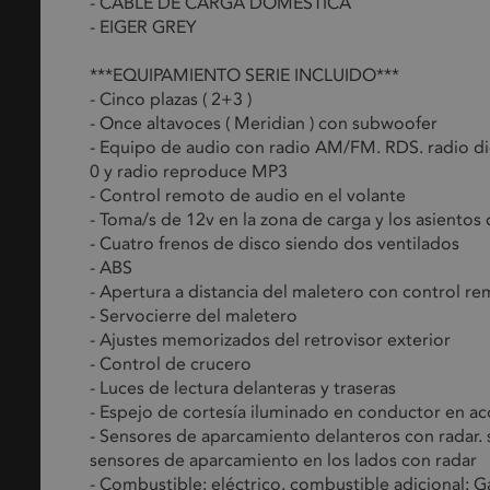
- CABLE DE CARGA DOMESTICA
- EIGER GREY
***EQUIPAMIENTO SERIE INCLUIDO***
- Cinco plazas ( 2+3 )
- Once altavoces ( Meridian ) con subwoofer
- Equipo de audio con radio AM/FM. RDS. radio digita
0 y radio reproduce MP3
- Control remoto de audio en el volante
- Toma/s de 12v en la zona de carga y los asientos
- Cuatro frenos de disco siendo dos ventilados
- ABS
- Apertura a distancia del maletero con control r
- Servocierre del maletero
- Ajustes memorizados del retrovisor exterior
- Control de crucero
- Luces de lectura delanteras y traseras
- Espejo de cortesía iluminado en conductor en 
- Sensores de aparcamiento delanteros con radar.
sensores de aparcamiento en los lados con radar
- Combustible: eléctrico. combustible adicional: G