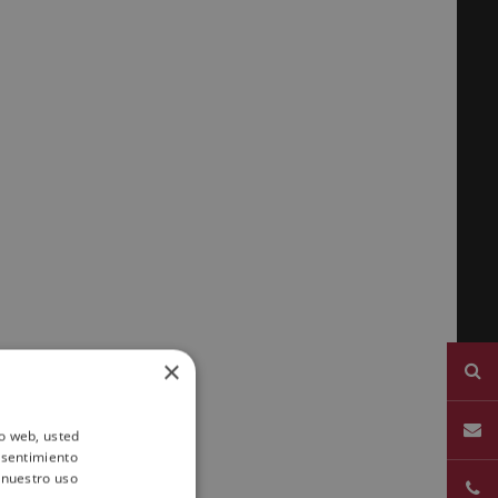
×
io web, usted
nsentimiento
 nuestro uso