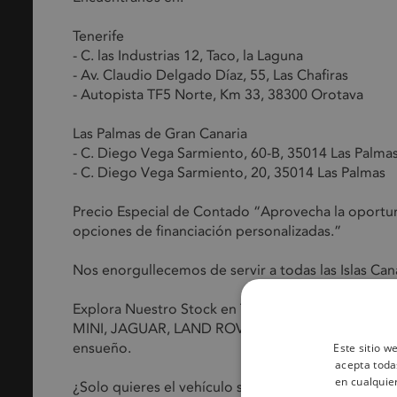
Tenerife
- C. las Industrias 12, Taco, la Laguna
- Av. Claudio Delgado Díaz, 55, Las Chafiras
- Autopista TF5 Norte, Km 33, 38300 Orotava
Las Palmas de Gran Canaria
- C. Diego Vega Sarmiento, 60-B, 35014 Las Palma
- C. Diego Vega Sarmiento, 20, 35014 Las Palmas
Precio Especial de Contado “Aprovecha la oportu
opciones de financiación personalizadas.”
Nos enorgullecemos de servir a todas las Islas Cana
Explora Nuestro Stock en TuKm0.com, especialist
MINI, JAGUAR, LAND ROVER y MG. Visita nuestro 
ensueño.
Este sitio w
acepta toda
en cualquie
¿Solo quieres el vehículo sobre un tempo limitado