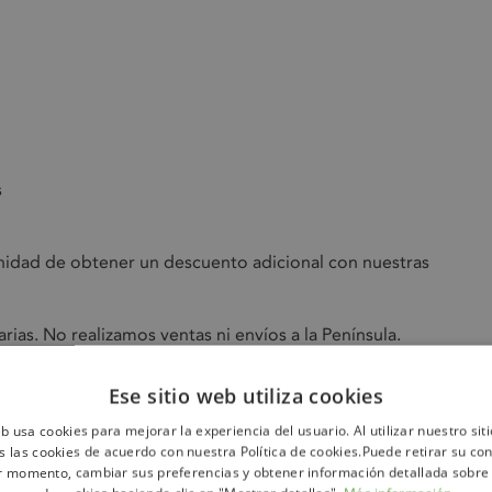
s
nidad de obtener un descuento adicional con nuestras
rias. No realizamos ventas ni envíos a la Península.
as en vehículos premium de marcas líderes como BMW,
Ese sitio web utiliza cookies
catálogo completo y encuentra tu próximo coche de
eb usa cookies para mejorar la experiencia del usuario. Al utilizar nuestro sit
s las cookies de acuerdo con nuestra Política de cookies.Puede retirar su co
r momento, cambiar sus preferencias y obtener información detallada sobre
? Pregunta por nuestras suscripciones de 1 a 12 meses