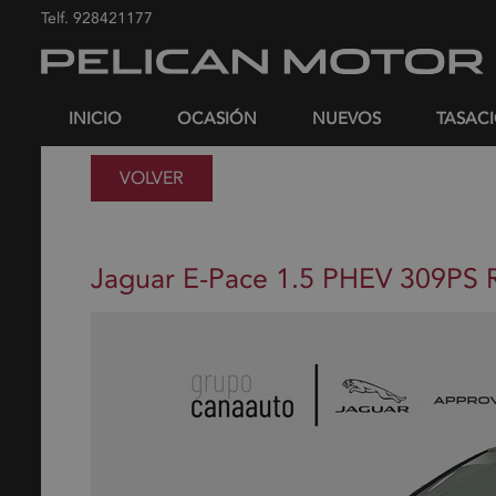
Telf.
928421177
INICIO
OCASIÓN
NUEVOS
TASAC
VOLVER