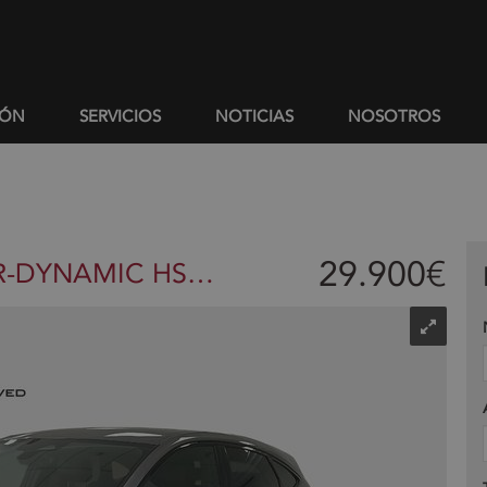
IÓN
SERVICIOS
NOTICIAS
NOSOTROS
29.900€
Jaguar E-Pace 1.5 PHEV 309PS R-DYNAMIC HSE AUTO 4WD 309 5P